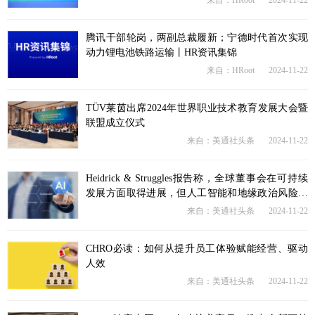
来自：HRoot
2024-11-22
腾讯干部轮岗，两副总裁履新；宁德时代首次实现
动力锂电池铁路运输丨HR资讯集锦
来自：HRoot
2024-11-22
TÜV莱茵出席2024年世界职业技术教育发展大会暨
联盟成立仪式
来自：美通社头条
2024-11-22
Heidrick & Struggles报告称，全球董事会在可持续
发展方面取得进展，但人工智能和地缘政治风险带
来严峻挑战
来自：美通社头条
2024-11-22
CHRO必读：如何从提升员工体验赋能经营、驱动
人效
来自：美通社头条
2024-11-22