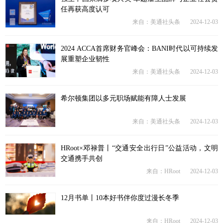
任再获高度认可
来自：美通社头条
2024-12-03
2024 ACCA首席财务官峰会：BANI时代以可持续发
展重塑企业韧性
来自：美通社头条
2024-12-03
希尔顿集团以多元职场赋能有障人士发展
来自：美通社头条
2024-12-03
HRoot×邓禄普丨“交通安全出行日”公益活动，文明
交通携手共创
来自：HRoot
2024-12-03
12月书单丨10本好书伴你度过漫长冬季
来自：HRoot
2024-12-03