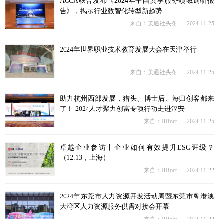
ACCA联合发布《2024年中国共享服务领域调研报
告》，揭示行业数智化转型新趋势
来自：美通社头条
2024-11-25
2024年世界职业技术教育发展大会在天津举行
来自：美通社头条
2024-11-25
助力杭州西部发展，猎头、博士后、海归创客都来
了！ 2024人才聚力创富专项行动走进淳安
来自：HRoot
2024-11-25
卓越企业参访丨企业如何有效提升ESG评级？
（12.13，上海）
来自：HRoot
2024-11-22
2024年东莞市人力资源开发活动周暨东莞市粤港澳
大湾区人力资源服务供需对接会开幕