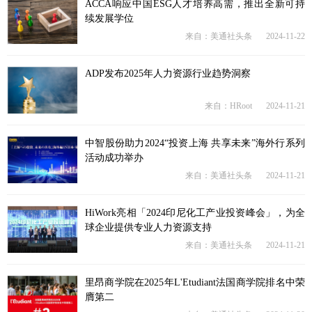
ACCA响应中国ESG人才培养高需，推出全新可持
续发展学位
来自：美通社头条
2024-11-22
ADP发布2025年人力资源行业趋势洞察
来自：HRoot
2024-11-21
中智股份助力2024“投资上海 共享未来”海外行系列
活动成功举办
来自：美通社头条
2024-11-21
HiWork亮相「2024印尼化工产业投资峰会」，为全
球企业提供专业人力资源支持
来自：美通社头条
2024-11-21
里昂商学院在2025年L'Etudiant法国商学院排名中荣
膺第二