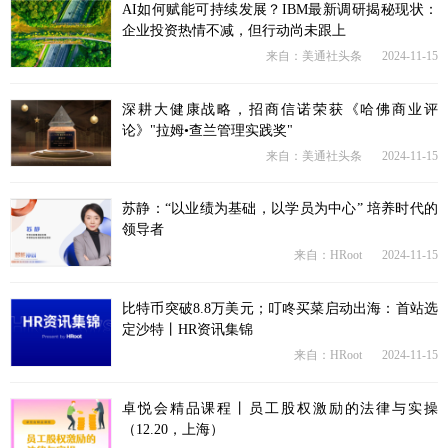
AI如何赋能可持续发展？IBM最新调研揭秘现状：
企业投资热情不减，但行动尚未跟上
来自：美通社头条
2024-11-15
深耕大健康战略，招商信诺荣获《哈佛商业评
论》"拉姆•查兰管理实践奖"
来自：美通社头条
2024-11-15
苏静：“以业绩为基础，以学员为中心” 培养时代的
领导者
来自：HRoot
2024-11-15
比特币突破8.8万美元；叮咚买菜启动出海：首站选
定沙特丨HR资讯集锦
来自：HRoot
2024-11-15
卓悦会精品课程丨员工股权激励的法律与实操
（12.20，上海）