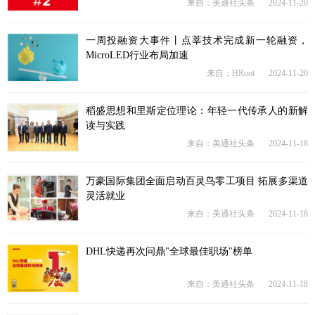
来自：美通社头条
2024-11-20
一周投融资大事件丨点莘技术完成新一轮融资，
MicroLED行业布局加速
来自：HRoot
2024-11-20
稻盛思想和里斯定位理论：年轻一代传承人的新解
读与实践
来自：美通社头条
2024-11-18
万豪国际集团全面启动百灵鸟零工项目 拓展多渠道
灵活就业
来自：美通社头条
2024-11-18
DHL快递再次问鼎"全球最佳职场"榜单
来自：美通社头条
2024-11-18