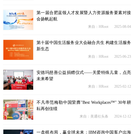
第一届合肥蓝领人才发展暨人力资源服务要素对接
会扬帆起航
来自：HRoot
2025-08-04
第十届中国生活服务业大会融合共生 构建生活服务
新生态
来自：HRoot
2025-06-23
安德玛慈善公益捐赠仪式——关爱特殊儿童，点亮
未来希望
来自：HRoot
2025-02-12
不凡帝范梅勒中国荣膺"Best Workplaces™" 30年耕
耘再创佳绩
来自：美通社头条
2024-12-12
一盘棋布局，赢全球未来：IBM咨询中国客户出海