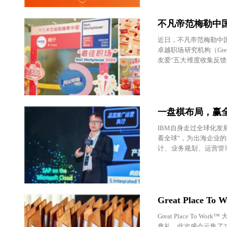
不凡帝范梅勒中国荣膺
近日，不凡帝范梅勒中国再
卓越职场研究机构（Great
友爱"五大维度收集反
体验上不懈努力的肯定
一盘棋布局，赢
IBM自身走过全球化发
看全球"，为出海企业的
计、业务规划、运营管
义以苹果生态链上某企
Great Plac
Great Place To 
典礼。此次盛会云集了