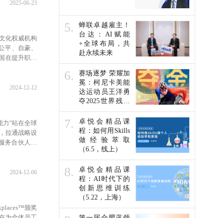
2025-06-23
5.
蝉联卓越雇主！
台达：AI赋能
场文化权威机构
+全球布局，共
重、公平、自豪、
赴永续未来
国在提升职场
6.
赛场逐梦 荣耀加
冕：柯尼卡美能
2024-12-12
达运动员王洋勇
夺2025世界残疾
人田径锦标赛金
牌
7.
卓悦会精品课
能力"站在全球
程：如何用Skills
案，拉通战略设
做经验萃取
服务合伙人胡
（6.5，线上）
8.
卓悦会精品课
2024-12-06
程：AI时代下的
创新思维训练
（5.22，上海）
places™颁奖
业在为全体员工
第一届合肥蓝领