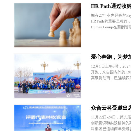
HR Path通过收购
拥有27年业内经验的Pa
HR Path的重要里
Human Group在
与服务（咨询、实施和
爱心奔跑，为梦
12月1日上午8时，2
开跑，来自国内外的12
高级赞助商，已连续四
峡马拉松燃情开跑。
众合云科受邀出
11月22日-24日，
创新意识和实践精神的高
科集团已连续两年受邀