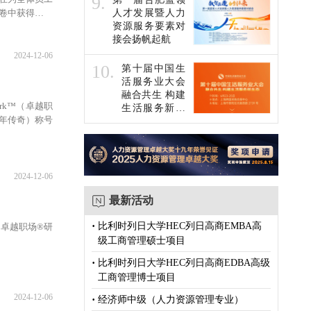
9.
效问卷中获得了平
人才发展暨人力
资源服务要素对
接会扬帆起航
2024-12-06
10.
第十届中国生
活服务业大会
融合共生 构建
ork™（卓越职
生活服务新生
（十年传奇）称号
态
2024-12-06
最新活动
·
比利时列日大学HEC列日高商EMBA高
由卓越职场®研
级工商管理硕士项目
·
比利时列日大学HEC列日高商EDBA高级
工商管理博士项目
2024-12-06
·
经济师中级（人力资源管理专业）