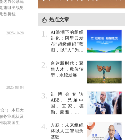
美能达办公系统
竞速组出战男
。此番折桂，是
热点文章
1.
AI浪潮下的组织
2025-10-28
进化：阿里云发
布“超级组织”蓝
图，以“人”为本
共赴未来
2.
台达新时代：聚
焦人才，数位转
型，永续发展
2025-08-04
3.
进博会专访
ABB、兄弟中
国、宜家、德
大会”）.本届大
勤、豪雅，对于
服务业现状及
未来人才发展他
推动我国生活
们这么说…
4.
方跃：未来组织
生活服务业价
将以人工智能为
基础