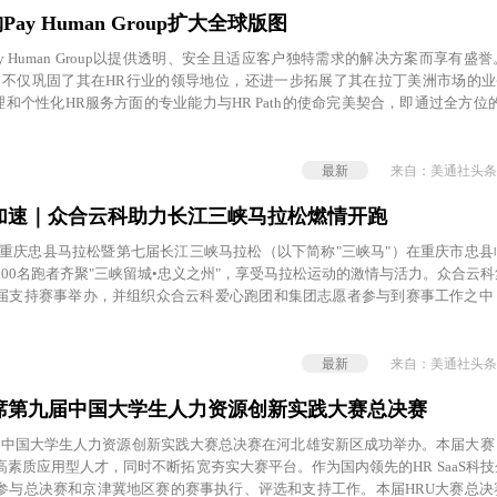
Pay Human Group扩大全球版图
y Human Group以提供透明、安全且适应客户独特需求的解决方案而享有盛
程碑，不仅巩固了其在HR行业的领导地位，还进一步拓展了其在拉丁美洲市场的业务
薪酬管理和个性化HR服务方面的专业能力与HR Path的使命完美契合，即通过全方位
托管服务）为企业发展赋能。
最新
来自：美通社头条
加速｜众合云科助力长江三峡马拉松燃情开跑
024重庆忠县马拉松暨第七届长江三峡马拉松（以下简称"三峡马"）在重庆市忠
000名跑者齐聚"三峡留城•忠义之州"，享受马拉松运动的激情与活力。众合云
届支持赛事举办，并组织众合云科爱心跑团和集团志愿者参与到赛事工作之中
最新
来自：美通社头条
席第九届中国大学生人力资源创新实践大赛总决赛
第九届中国大学生人力资源创新实践大赛总决赛在河北雄安新区成功举办。本届大
素质应用型人才，同时不断拓宽夯实大赛平台。作为国内领先的HR SaaS科
参与总决赛和京津冀地区赛的赛事执行、评选和支持工作。本届HRU大赛总决