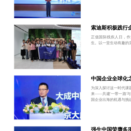
人力资源副总裁林枚受
索迪斯积极践行
正值国际残疾人日，作
生。以一堂生动有趣的
中国企业全球化
为深入探讨这一时代课题
来——共建'一带一路
国企业出海的机遇与挑
挑战与合规风控专题论
精准、实用的策略建议
强生中国荣膺多