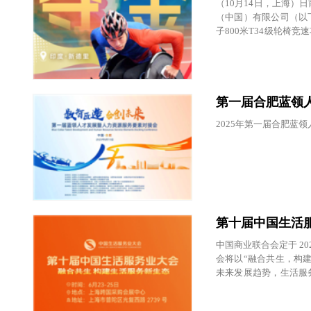
（10月14日，上海）
（中国）有限公司（以
子800米T34级轮
继2020东京残奥会斩
第一届合肥蓝领
2025年第一届合肥蓝
第十届中国生活
中国商业联合会定于 20
会将以“融合共生，构
未来发展趋势，生活服
服务行业新业态、新模
值链向高端延伸。