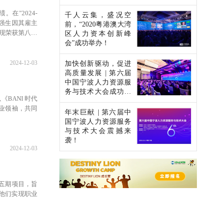
"2024-
千人云集，盛况空
，强生因其雇主
前，“2020粤港澳大湾
现荣获第八届
区人力资本创新峰
CSR中国教育
会”成功举办！
位。
2024-12-03
加快创新驱动，促进
高质量发展 | 第六届
中国宁波人力资源服
务与技术大会成功举
BANI 时代
办！
行业领袖，共同
年末巨献 | 第六届中
国宁波人力资源服务
与技术大会震撼来
袭！
2024-12-03
 第五期项目，旨
他们实现职业