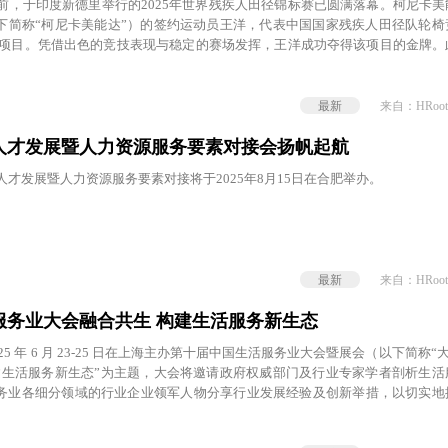
日前，于印度新德里举行的2025年世界残疾人田径锦标赛已圆满落幕。柯尼卡
下简称“柯尼卡美能达”）的签约运动员王洋，代表中国国家残疾人田径队轮椅
椅竞速项目。凭借出色的竞技表现与稳定的赛场发挥，王洋成功夺得该项目的金牌
获铜牌后，王洋体育生涯中又一次里程碑式的新突破。
最新
来自：HRoot
人才发展暨人力资源服务要素对接会扬帆起航
领人才发展暨人力资源服务要素对接将于2025年8月15日在合肥举办。
最新
来自：HRoot
服务业大会融合共生 构建生活服务新生态
25 年 6 月 23-25 日在上海主办第十届中国生活服务业大会暨展会（以下简称“
建生活服务新生态”为主题，大会将邀请政府权威部门及行业专家学者剖析生活
务业各细分领域的行业企业领军人物分享行业发展经验及创新举措，以切实地
式的发展，实现以质量创新促进服务的场景再造、业务再造、管理再造，推动