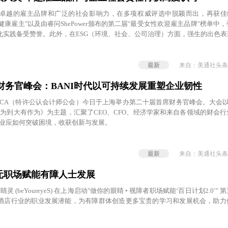
卓越的雇主品牌和广泛的社会影响力，在多项权威评选中脱颖而出，再获佳绩。在
健康雇主"以及由睿问ShePower颁布的第二届"最受女性欢迎雇主品牌"榜单中
化实践备受赞誉。此外，在ESG（环境、社会、公司治理）方面，强生的出色表
影响力奖│责任战略"和"最佳责任企业品牌"两项殊荣，并入选《责任100 | 第八届
一系列荣誉全面彰显了强生在推动企业可持续发展与履行社会责任方面的领先地
最新
来自：美通社头条
A首席财务官峰会：BANI时代以可持续发展重塑企业韧性
CA（特许公认会计师公会）今日于上海举办第二十届首席财务官峰会。大会以《
有可为到大有作为》为主题，汇聚了CEO、CFO、经济学家和来自各领域的财会
企业应如何突破困境，收获创新与发展。
最新
来自：美通社头条
元职场赋能有障人士发展
灵 (beYoureyeS) 在上海启动"做你的眼睛 • 视障者职场赋能‘百日计划2.0’"
酒店行业的职业发展潜能，为有障群体创造更多宝贵的学习和发展机会，助力