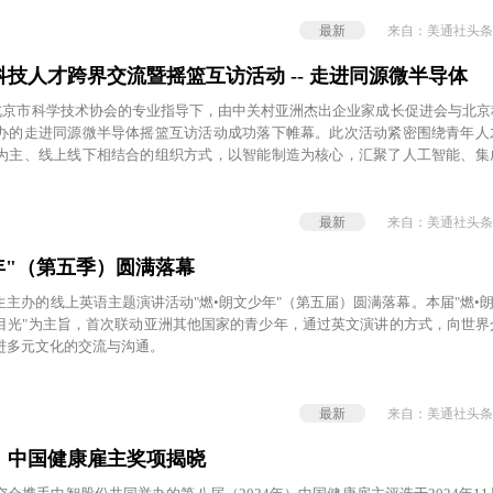
最新
来自：美通社头条
技人才跨界交流暨摇篮互访活动 -- 走进同源微半导体
8 日，在北京市科学技术协会的专业指导下，由中关村亚洲杰出企业家成长促进会与北
办的走进同源微半导体摇篮互访活动成功落下帷幕。此次活动紧密围绕青年人
为主、线上线下相结合的组织方式，以智能制造为核心，汇聚了人工智能、集
年科技人才与专家，积极开展跨界交流活动。亚杰常务副会长兼秘书长郭基梅
协代表、亚杰青托人才、中加基金研究员等共计 50 余人现场参与，线上参与人数
最新
来自：美通社头条
年"（第五季）圆满落幕
主办的线上英语主题演讲活动"燃•朗文少年"（第五届）圆满落幕。本届"燃•朗
目光"为主旨，首次联动亚洲其他国家的青少年，通过英文演讲的方式，向世界
进多元文化的交流与沟通。
最新
来自：美通社头条
年）中国健康雇主奖项揭晓