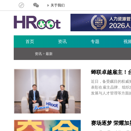
关于我们
首页
资讯
专题
视
资讯 >
最新
蝉联卓越雇主！台
近日，备受瞩目的权威奖
表彰在雇主品牌、组织
发展与人才管理等方面
赛场逐梦 荣耀加