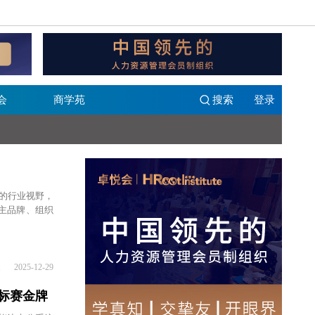
会
商学苑
搜索
登录
瞻的行业视野，
主品牌、组织
2025-12-29
锦标赛金牌