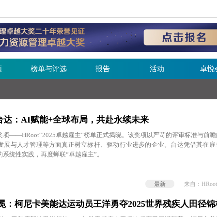
频
榜单与评选
报告
活动
卓悦
达：AI赋能+全球布局，共赴永续未来
项——HRoot“2025卓越雇主”榜单正式揭晓。该奖项以严苛的评审标准与前
发展与人才管理等方面真正树立标杆、驱动行业进步的企业。台达凭借其在雇
的系统性实践，再度蝉联“卓越雇主”。
最新
来自：HRoot
冕：柯尼卡美能达运动员王洋勇夺2025世界残疾人田径