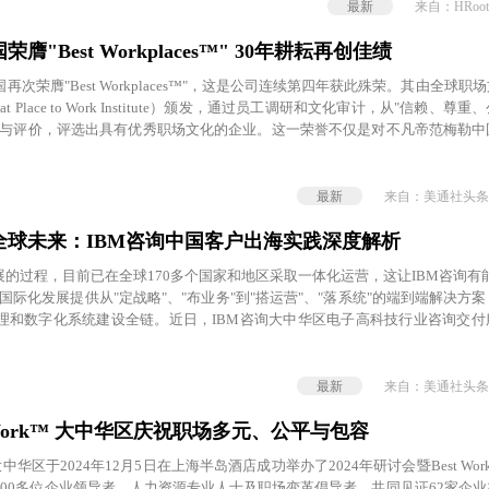
最新
来自：HRoot
"Best Workplaces™" 30年耕耘再创佳绩
次荣膺"Best Workplaces™"，这是公司连续第四年获此殊荣。其由全球职
 Place to Work Institute）颁发，通过员工调研和文化审计，从"信赖、尊
馈与评价，评选出具有优秀职场文化的企业。这一荣誉不仅是对不凡帝范梅勒中
，也反映了员工对公司职场文化的高度认可。
最新
来自：美通社头条
全球未来：IBM咨询中国客户出海实践深度解析
展的过程，目前已在全球170多个国家和地区采取一体化运营，这让IBM咨询有
国际化发展提供从"定战略"、"布业务"到"搭运营"、"落系统"的端到端解决方
理和数字化系统建设全链。近日，IBM咨询大中华区电子高科技行业咨询交付
业出海为例，分享了这家企业面向全球经营的数字化建设过程。
最新
来自：美通社头条
e To Work™ 大中华区庆祝职场多元、公平与包容
Work™ 大中华区于2024年12月5日在上海半岛酒店成功举办了2024年研讨会暨Best Work
200多位企业领导者、人力资源专业人士及职场变革倡导者，共同见证62家企