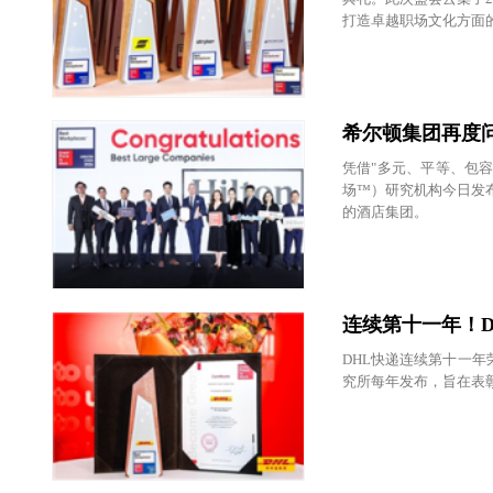
打造卓越职场文化方面的伟大
均高达93%的员工满意
希尔顿集团再度问
凭借"多元、平等、包容"
场™）研究机构今日发布的 
的酒店集团。
连续第十一年！D
DHL快递连续第十一
究所每年发布，旨在表