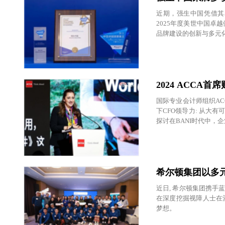
近期，强生中国凭借其
2025年度美世中国卓越
品牌建设的创新与多元
CSR中国教育榜"CSR
榜优秀案例选编》。这
2024 ACC
国际专业会计师组织AC
下CFO领导力: 从大
探讨在BANI时代中，
希尔顿集团以多
近日, 希尔顿集团携手蓝睛
在深度挖掘视障人士在
梦想。