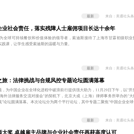
邀参与职场实战赛道评委工作，并作为评委代表作总结发言。
最新
来自：美通社头条
企业社会责任，落实残障人士雇佣项目长达十余年
为全球可持续餐饮和价值体验的领导者，索迪斯接待了上海市甘霖初级职业
实践课，让学生感受索迪斯的温暖与力量。
最新
来自：美通社头条
之旅：法律挑战与合规风控专题论坛圆满落幕
，为中国企业在全球化进程中破浪前行提供强大助力，11月29日下午，以"开放
'与海外法律服务交流对接会"的契机下，北京大成（上海）律师事务所举办的"
战"论坛圆满落幕。本次论坛分为两个平行论坛，其中专题二聚焦"中国企业全球
坛"主题，多位业界专家与行业代表就关键议题进行了深入剖析与讨论，旨在为
，助力其稳健迈向全球市场。
最新
来自：美通社头条
项大奖 卓越雇主品牌与企业社会责任再获高度认可