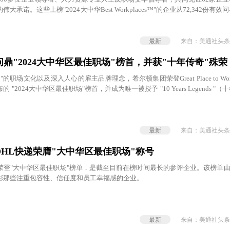
承诺。这些上榜"2024大中华Best Workplaces™"的企业从72,342份有
度评价。
最新
来自：美通社头条
鼎"2024大中华区最佳职场"榜首，并获"十年传奇"殊荣
的职场文化以及深入人心的雇主品牌理念，希尔顿集团荣登Great Place to W
"2024大中华区最佳职场"榜首，并成为唯一被授予 "10 Years Legends "
最新
来自：美通社头条
HL快递荣膺"大中华区最佳职场"称号
年荣登"大中华区最佳职场"榜单，是截至目前在榜时间最长的参评企业。该榜单
彰那些注重包容性、信任度和员工幸福感的企业。
最新
来自：美通社头条