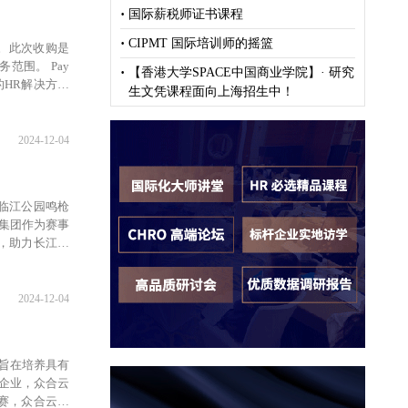
·
国际薪税师证书课程
·
CIPMT 国际培训师的摇篮
誉。此次收购是
范围。 Pay
·
【香港大学SPACE中国商业学院】· 研究
的HR解决方案
生文凭课程面向上海招生中！
2024-12-04
县临江公园鸣枪
科集团作为赛事
，助力长江三
2024-12-04
赛旨在培养具有
技企业，众合云
赛，众合云科