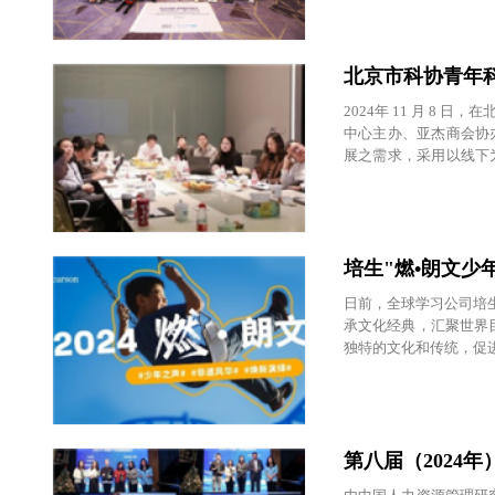
北京市科协青年科
2024年 11 月 
中心主办、亚杰商会协
展之需求，采用以线下
医药等多学科领域的青
划 19 期学员、市科
培生"燃•朗文少
日前，全球学习公司培生
承文化经典，汇聚世界
独特的文化和传统，促
第八届（2024