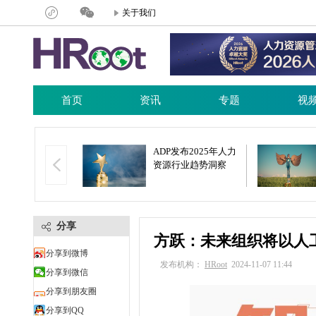
关于我们
首页
资讯
专题
视
24年东莞市人力资
ADP发布2025年人力
发活动周暨东莞
资源行业趋势洞察
港澳大湾区人力
服务供需对接会
分享
方跃：未来组织将以人
分享到微博
发布机构：
HRoot
2024-11-07 11:44
分享到微信
分享到朋友圈
分享到QQ