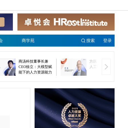
会
商学苑
搜索
登录
商汤科技董事长兼
方跃：未来组织将以
CEO徐立：大模型赋
人工智能为基础
能下的人力资源能力
跃迁