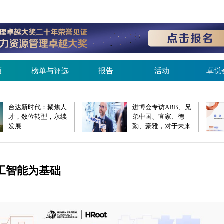
频
榜单与评选
报告
活动
卓悦
台达新时代：聚焦人
进博会专访ABB、兄
才，数位转型，永续
弟中国、宜家、德
发展
勤、豪雅，对于未来
人才发展他们这么
说…
工智能为基础