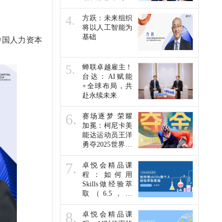
未来人才发展他
们这么说…
4.
方跃：未来组织
将以人工智能为
基础
中国人力资本
5.
蝉联卓越雇主！
台达：AI赋能
+全球布局，共
赴永续未来
6.
赛场逐梦 荣耀
加冕：柯尼卡美
能达运动员王洋
勇夺2025世界残
疾人田径锦标赛
金牌
7.
卓悦会精品课
程：如何用
Skills做经验萃
取（6.5，线
上）
8.
卓悦会精品课