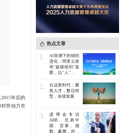
热点文章
1.
AI浪潮下的组织
进化：阿里云发
布“超级组织”蓝
图，以“人”为本
共赴未来
2.
台达新时代：聚
焦人才，数位转
型，永续发展
015年后的
和对劳动力市
3.
进博会专访
ABB、兄弟中
国、宜家、德
勤、豪雅，对于