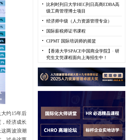
·
比利时列日大学HEC列日高商EDBA高
级工商管理博士项目
·
经济师中级（人力资源管理专业）
·
国际薪税师证书课程
·
CIPMT 国际培训师的摇篮
·
【香港大学SPACE中国商业学院】· 研
究生文凭课程面向上海招生中！
大约15年后
度，经济成长
上这两波浪潮
方。过去这两