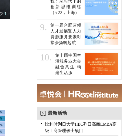
程：AI时代下的
创新思维训练
（5.22，上海）
9.
第一届合肥蓝领
人才发展暨人力
资源服务要素对
接会扬帆起航
10.
第十届中国生
活服务业大会
融合共生 构
建生活服务新
生态
最新活动
·
比利时列日大学HEC列日高商EMBA高
级工商管理硕士项目