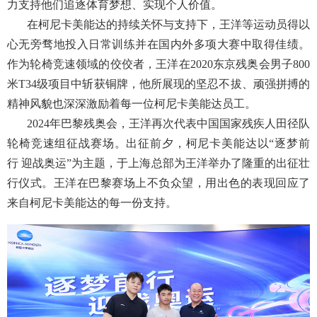
力支持他们追逐体育梦想、实现个人价值。
在柯尼卡美能达的持续关怀与支持下，王洋等运动员得以
心无旁骛地投入日常训练并在国内外多项大赛中取得佳绩。
作为轮椅竞速领域的佼佼者，王洋在
2020东京残奥会男子800
米T34级项目中斩获铜牌，他所展现的坚忍不拔、顽强拼搏的
精神风貌也深深激励着每一位柯尼卡美能达员工。
2024年巴黎残奥会，王洋再次代表中国国家残疾人田径队
轮椅竞速组征战赛场。出征前夕，柯尼卡美能达以“逐梦前
行
迎战奥运
”为主题，于上海总部
为王洋举办了隆重的出征壮
行仪式。王洋在巴黎赛场上不负众望，用出色的表现回应了
来自柯尼卡美能达的每一份支持。