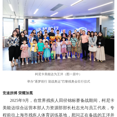
柯尼卡美能达为王洋（图一居中）
举办
“逐梦前行 迎战奥运”巴黎残奥会壮行仪式
竞速拼搏
荣耀加冕
2025年9月，在世界残疾人田径锦标赛备战期间，柯尼卡
美能达综合运营本部人力资源部部长杜志光与员工代表，专
程前往上海市残疾人体育训练基地，慰问正在备战的王洋并