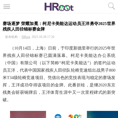
赛场逐梦 荣耀加冕：柯尼卡美能达运动员王洋勇夺2025世界
残疾人田径锦标赛金牌
发布机构：
HRoot
2025-10-28 17:26
（
10月14日
，上海）
日前，于印度新德里举行的
2025年世
界残疾人田径锦标赛已圆满落幕。柯尼卡美能达办公系统
（中国）有限公司
（以下简称
“柯尼卡美能达”）
的签约运动
员王洋，代表中国国家残疾人田径队轮椅竞速组出战男子
800
米T34级轮椅竞速项目。凭借出色的竞技表现与稳定的赛场发
挥，王洋成功夺得该项目的金牌。此番折桂，是继2020东京
残奥会斩获铜牌后，王洋体育生涯中又一次里程碑式的新突
破。