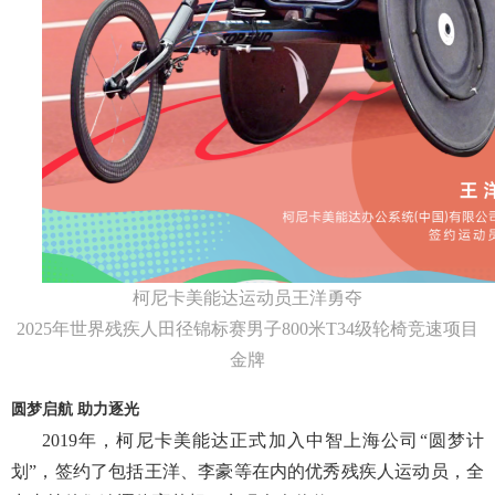
柯尼卡美能达运动员王洋勇夺
2025年世界残疾人田径锦标赛
男子
800米T34级轮椅竞速项目
金牌
圆梦启航
助力逐光
2019年，柯尼卡美能达正式加入
中智上海公司
“圆梦计
划”，签约了包括王洋、李豪
等在内的优秀残疾人运动员，全