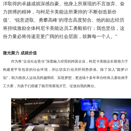
洋取得的卓越成就深感自豪。他身上所展现的不言放弃、奋
力拼搏的精神，与柯尼卡美能达所秉持的‘不断创造新价
值’、‘锐意进取、勇攀高峰’的理念高度契合。他的励志经历
将持续激励全体柯尼卡美能达员工勇毅前行；我也坚信，这
份力量必将传递至更广阔的社会层面，鼓舞每一个人。”
微光聚力
成就价值
作为将
“企业社会责任”深度融入经营的跨国企业，柯尼卡美能达长期致力于
构建更平等包容的社会环境，并以切实行动关怀弱势群体。除了加入“圆梦计
划”，助力残疾人运动员跨越障碍、实现梦想，更连续十多年举办特殊儿童绘画手
工大赛，为孩子们搭建了能尽情
展现才艺、绽放自我的舞台。