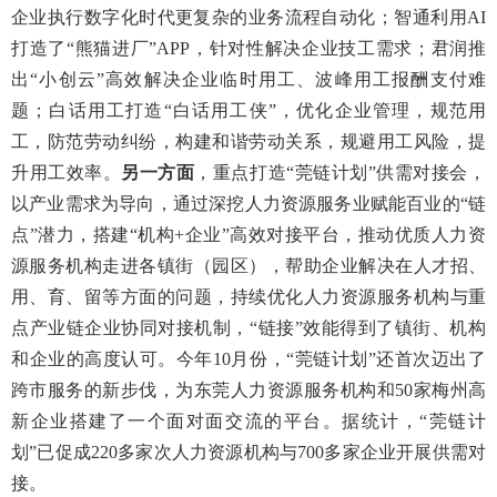
企业执行数字化时代更复杂的业务流程自动化；智通利用AI
打造了“熊猫进厂”APP，针对性解决企业技工需求；君润推
出“小创云”高效解决企业临时用工、波峰用工报酬支付难
题；白话用工打造“白话用工侠”，优化企业管理，规范用
工，防范劳动纠纷，构建和谐劳动关系，规避用工风险，提
升用工效率。
另一方面
，重点打造“莞链计划”供需对接会，
以产业需求为导向，通过深挖人力资源服务业赋能百业的“链
点”潜力，搭建“机构+企业”高效对接平台，推动优质人力资
源服务机构走进各镇街（园区），帮助企业解决在人才招、
用、育、留等方面的问题，持续优化人力资源服务机构与重
点产业链企业协同对接机制，“链接”效能得到了镇街、机构
和企业的高度认可。今年10月份，“莞链计划”还首次迈出了
跨市服务的新步伐，为东莞人力资源服务机构和50家梅州高
新企业搭建了一个面对面交流的平台。据统计，“莞链计
划”已促成220多家次人力资源机构与700多家企业开展供需对
接。