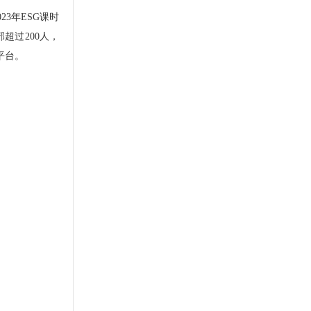
3年ESG课时
超过200人，
平台。