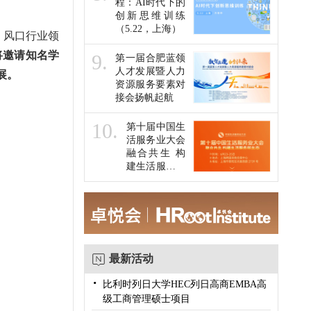
程：AI时代下的
创新思维训练
（5.22，上海）
、风口行业领
将邀请知名学
9.
第一届合肥蓝领
人才发展暨人力
展。
资源服务要素对
接会扬帆起航
10.
第十届中国生
活服务业大会
融合共生 构
建生活服务新
生态
最新活动
·
比利时列日大学HEC列日高商EMBA高
级工商管理硕士项目