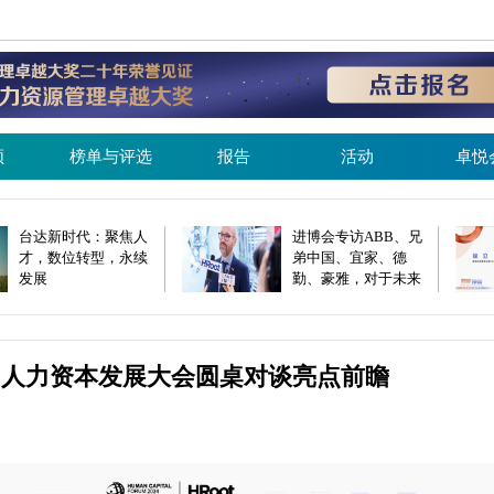
频
榜单与评选
报告
活动
卓悦
台达新时代：聚焦人
进博会专访ABB、兄
才，数位转型，永续
弟中国、宜家、德
发展
勤、豪雅，对于未来
人才发展他们这么
说…
国人力资本发展大会圆桌对谈亮点前瞻