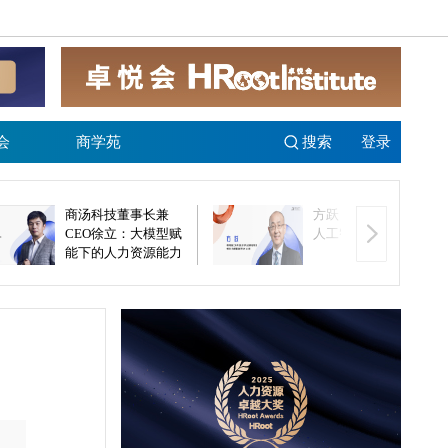
会
商学苑
搜索
登录
商汤科技董事长兼
方跃：未来组织将以
CEO徐立：大模型赋
人工智能为基础
能下的人力资源能力
跃迁