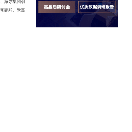
加、海尔集团创
、陈志武、朱嘉