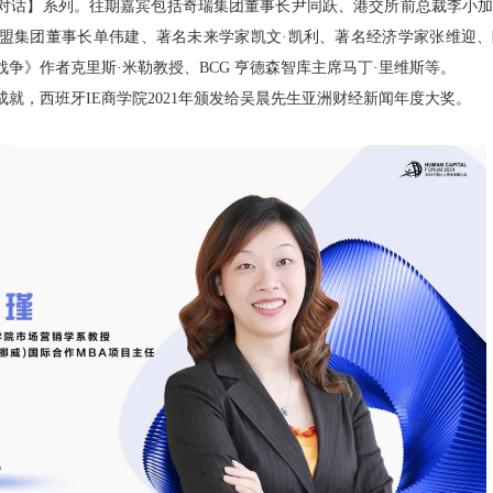
对话】系列。往期嘉宾包括奇瑞集团董事长尹同跃、港交所前总裁李小
盟集团董事长单伟建、著名未来学家凯文·凯利、著名经济学家张维迎
争》作者克里斯·米勒教授、BCG 亨德森智库主席马丁·里维斯等。
就，西班牙IE商学院2021年颁发给吴晨先生亚洲财经新闻年度大奖。