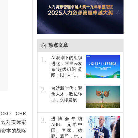
热点文章
1.
AI浪潮下的组织
进化：阿里云发
布“超级组织”蓝
图，以“人”为本
共赴未来
2.
台达新时代：聚
焦人才，数位转
型，永续发展
EO、CHR
3.
进博会专访
通过对实际案
ABB、兄弟中
力资本的战略
国、宜家、德
勤、豪雅，对于