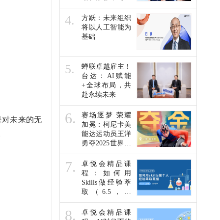
未来人才发展他
们这么说…
4.
方跃：未来组织
将以人工智能为
基础
5.
蝉联卓越雇主！
台达：AI赋能
+全球布局，共
赴永续未来
6.
赛场逐梦 荣耀
是对未来的无
加冕：柯尼卡美
。
能达运动员王洋
勇夺2025世界残
疾人田径锦标赛
金牌
7.
卓悦会精品课
程：如何用
Skills做经验萃
取（6.5，线
上）
8.
卓悦会精品课