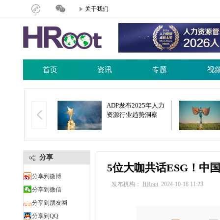
关于我们
首页
资讯
专题
视
24年东莞市人力资
ADP发布2025年人力
发活动周暨东莞
资源行业趋势洞察
港澳大湾区人力
服务供需对接会
分享
5位大咖共话ESG！中
分享到微博
发布机构：
HRoot
2024-10-18 11:23
分享到微信
分享到朋友圈
分享到QQ