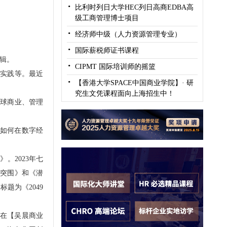
·
比利时列日大学HEC列日高商EDBA高
级工商管理博士项目
·
经济师中级（人力资源管理专业）
·
国际薪税师证书课程
辑。
·
CIPMT 国际培训师的摇篮
佳实践等。最近
·
【香港大学SPACE中国商业学院】· 研
究生文凭课程面向上海招生中！
全球商业、管理
：如何在数字经
。2023年七
《突围》和《潜
题为《2049
，在【吴晨商业