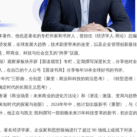
本著作。他也是著名的专栏作家和书评人，曾担任《经济学人·商论》总编
济发展，全球发展大趋势，技术剧变带来的改变，以及企业管理创新最
题，即商业、科技与社会交叉的“跨界”议题。
观察报》观察家板块开辟【晨读观世】专栏，定期撰写深度长文，分享他对
人，在自己的个人公号【晨读书局】分享每年50本全球好书的书评。
二十年代”三部曲，分别是《聚变：商业和科技的前沿思考》、《转型思维
确定时代的长期主义思考》。
本专著《商业场景：未来商业的进化方法论》和《潜流：激荡、变局与趋势》
未知时代的探索与创新》。2024年年中，他计划出版新书《重塑》，与
，他正在与凯文·凯利撰写一部前瞻未来25年科技变革的新书，初步定的标
、著名经济学家、企业家和思想领袖进行了超过 90 场线上或线下对谈