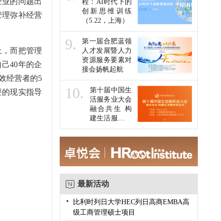
企业的问题出
程：AI时代下的
创新思维训练
管理弥补经营
（5.22，上海）
9.
第一届合肥蓝领
上，而把管理
人才发展暨人力
资源服务要素对
己40年的企
接会扬帆起航
效经营者的5
10.
第十届中国生
要的现实指导
活服务业大会
融合共生 构
建生活服务新
生态
最新活动
·
比利时列日大学HEC列日高商EMBA高
级工商管理硕士项目