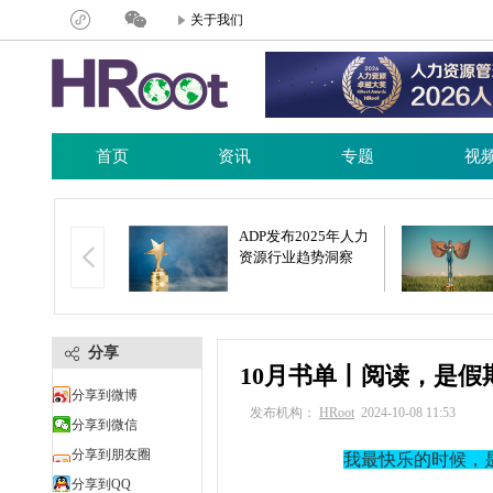
关于我们
首页
资讯
专题
视
24年东莞市人力资
ADP发布2025年人力
发活动周暨东莞
资源行业趋势洞察
港澳大湾区人力
服务供需对接会
分享
10月书单丨阅读，是假
分享到微博
发布机构：
HRoot
2024-10-08 11:53
分享到微信
分享到朋友圈
我最快乐的时候，
分享到QQ