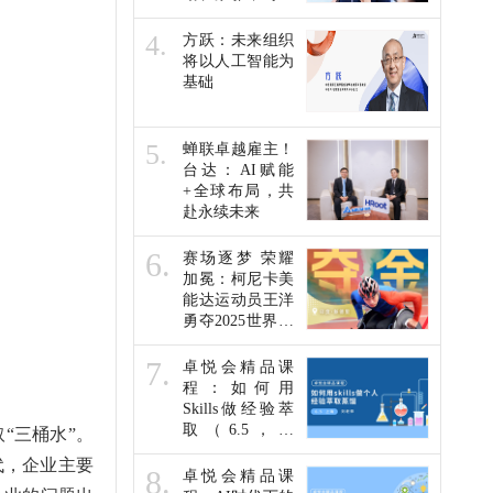
未来人才发展他
们这么说…
4.
方跃：未来组织
将以人工智能为
基础
5.
蝉联卓越雇主！
台达：AI赋能
+全球布局，共
赴永续未来
6.
赛场逐梦 荣耀
加冕：柯尼卡美
能达运动员王洋
勇夺2025世界残
疾人田径锦标赛
金牌
7.
卓悦会精品课
程：如何用
Skills做经验萃
取（6.5，线
“三桶水”。
上）
代，企业主要
8.
卓悦会精品课