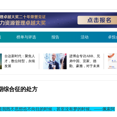
频
榜单与评选
报告
活动
卓悦
台达新时代：聚焦人
进博会专访ABB、兄
才，数位转型，永续
弟中国、宜家、德
发展
勤、豪雅，对于未来
人才发展他们这么
说…
期综合征的处方
是我既不思想也不向往的时候，甚至没有梦的时候。
——佩索阿