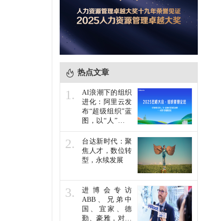
热点文章
1.
AI浪潮下的组织
进化：阿里云发
布“超级组织”蓝
图，以“人”为本
共赴未来
2.
台达新时代：聚
焦人才，数位转
型，永续发展
3.
进博会专访
ABB、兄弟中
国、宜家、德
勤、豪雅，对于