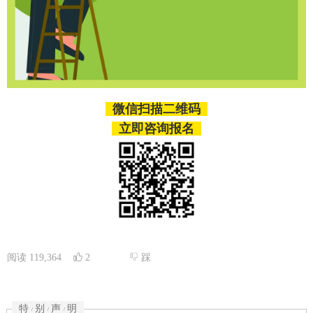
微信扫描二维码
立即咨询报名
阅读
119,364
2
踩
特
别
声
明
/
/
/