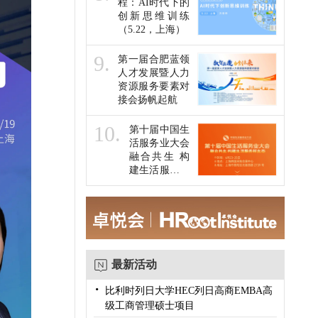
程：AI时代下的
创新思维训练
（5.22，上海）
9.
第一届合肥蓝领
人才发展暨人力
资源服务要素对
接会扬帆起航
10.
第十届中国生
活服务业大会
融合共生 构
建生活服务新
生态
最新活动
·
比利时列日大学HEC列日高商EMBA高
级工商管理硕士项目