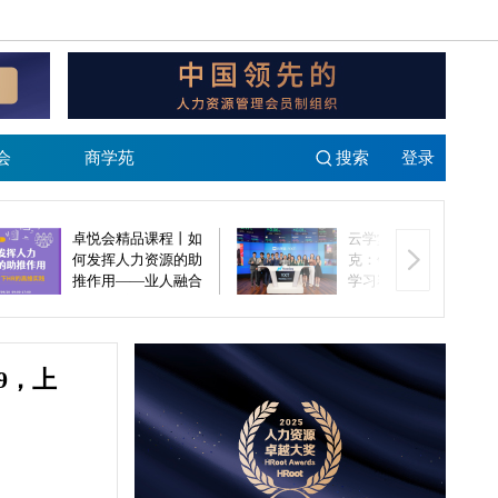
会
商学苑
搜索
登录
卓悦会精品课程丨如
云学堂敲钟纳斯达
何发挥人力资源的助
克：领跑数字化企业
推作用——业人融合
学习赛道 助力中大型
下HR的高维实践
企业高质量发展
（9.20，北京）
9，上