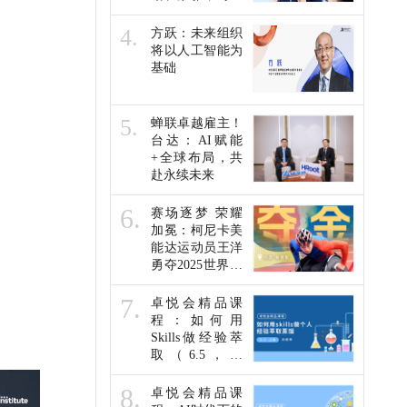
未来人才发展他
们这么说…
4.
方跃：未来组织
将以人工智能为
基础
5.
蝉联卓越雇主！
台达：AI赋能
+全球布局，共
赴永续未来
6.
赛场逐梦 荣耀
加冕：柯尼卡美
能达运动员王洋
勇夺2025世界残
疾人田径锦标赛
金牌
7.
卓悦会精品课
程：如何用
Skills做经验萃
取（6.5，线
上）
8.
卓悦会精品课