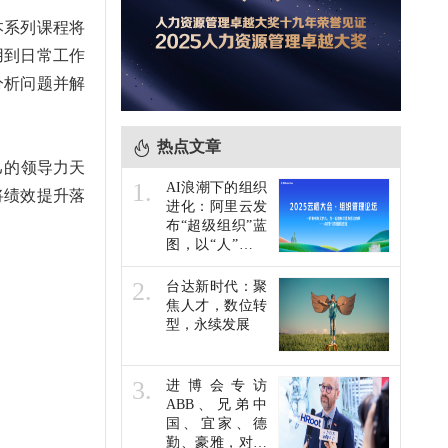
本系列课程将
用到日常工作
分析问题并解
热点文章
己的领导力天
1.
AI浪潮下的组织
将绩效提升落
进化：阿里云发
布“超级组织”蓝
图，以“人”为本
共赴未来
2.
台达新时代：聚
焦人才，数位转
型，永续发展
3.
进博会专访
ABB、兄弟中
国、宜家、德
勤、豪雅，对于