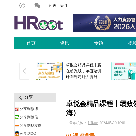
关于我们
首页
资讯
专题
视
会精品课程丨非
卓悦会精品课程丨赢
响力（12.6，
在起跑线，年度培训
）
计划制定能力提升
（11.29，北京）
分享
卓悦会精品课程丨绩效领
分享到微博
海）
分享到微信
发布机构：
HRoot
2024-05-29 10:01
分享到朋友圈
分享到QQ